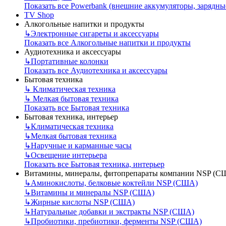
Показать все Powerbank (внешние аккумуляторы, зарядны
TV Shop
Алкогольные напитки и продукты
↳
Электронные сигареты и аксессуары
Показать все Алкогольные напитки и продукты
Аудиотехника и аксессуары
↳
Портативные колонки
Показать все Аудиотехника и аксессуары
Бытовая техника
↳
Климатическая техника
↳
Мелкая бытовая техника
Показать все Бытовая техника
Бытовая техника, интерьер
↳
Климатическая техника
↳
Мелкая бытовая техника
↳
Наручные и карманные часы
↳
Освещение интерьера
Показать все Бытовая техника, интерьер
Витамины, минералы, фитопрепараты компании NSP (С
↳
Аминокислоты, белковые коктейли NSP (США)
↳
Витамины и минералы NSP (США)
↳
Жирные кислоты NSP (США)
↳
Натуральные добавки и экстракты NSP (США)
↳
Пробиотики, пребиотики, ферменты NSP (США)