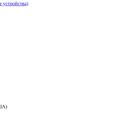
е устройства)
ША)