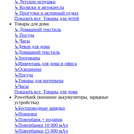
↳
Детские игрушки
↳
Коляски и автокресла
↳
Прогулки и активный отдых
Показать все Товары для детей
Товары для дома
↳
Домашний текстиль
↳
Посуда
↳
Часы
↳
Декор для дома
↳
Домашний текстиль
↳
Зоотовары
↳
Инвентарь для дома и офиса
↳
Освещение
↳
Посуда
↳
Товары для интерьера
↳
Часы
Показать все Товары для дома
Powerbank (внешние аккумуляторы, зарядные
устройства)
↳
Беспроводные зарядки
↳
Новинки
↳
Повербанк + подарок
↳
Повербанки 10 000 мАч
↳
Повербанки 15 000 мАч