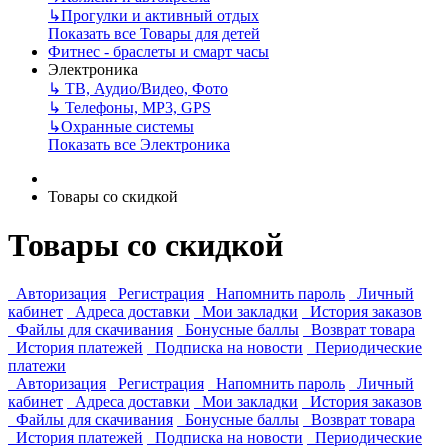
↳
Прогулки и активный отдых
Показать все Товары для детей
Фитнес - браслеты и смарт часы
Электроника
↳
ТВ, Аудио/Видео, Фото
↳
Телефоны, МР3, GPS
↳
Охранные системы
Показать все Электроника
Товары со скидкой
Товары со скидкой
Авторизация
Регистрация
Напомнить пароль
Личный
кабинет
Адреса доставки
Мои закладки
История заказов
Файлы для скачивания
Бонусные баллы
Возврат товара
История платежей
Подписка на новости
Периодические
платежи
Авторизация
Регистрация
Напомнить пароль
Личный
кабинет
Адреса доставки
Мои закладки
История заказов
Файлы для скачивания
Бонусные баллы
Возврат товара
История платежей
Подписка на новости
Периодические