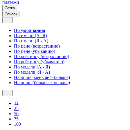
платежи
Сетка
Список
По умолчанию
По имени (А -Я)
По имени (Я - А)
По цене (возрастанию)
По цене (убыванию)
По рейтингу (возрастанию)
По рейтингу (убыванию)
По модели (А - Я)
По модели (Я - А)
Наличие (меньше > больше)
Наличие (больше > меньше)
12
25
50
75
100