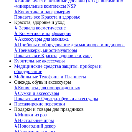
↳
Биологически активные добавки (БАД), витаминно
-минеральные комплексы NSP
↳
Косметика и парфюмерия
Показать все Красота и здоровье
Красота, здоровье и уход
↳
Зеркала косметические
↳
Косметика и парфюмерия
↳
Аксессуары для макияжа
↳
Приборы и оборудование для маникюра и педикюра
↳
Тренажеры, миостимуляторы
Показать все Красота, здоровье и уход
Курительные аксессуары
Медицинские средства защиты, приборы и
оборудование
Мобильные Телефоны и Планшеты
Одежда, обувь и аксессуары
↳
Конверты для новорожденных
↳
Сумки и аксессуары
Показать все Одежда, обувь и аксессуары
Пассажирские перевозки
Подарки и товары для праздников
↳
Мишки из роз
↳
Настольные игры
↳
Новогодний декор
↳
Спортивные игры