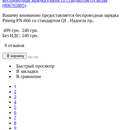
Беспроводная зарядка Pineng со стандартом QI Белая
(806765805)
Вашему вниманию предоставляется беспроводная зарядка
Pineng PN-666 со стандартом QI . Надоела пр..
499 грн.
249 грн.
Без НДС: 249 грн.
0 отзывов
В корзину
Быстрый просмотр
В закладки
В сравнение
1
2
3
4
5
6
7
8
9