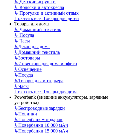
↳
Детские игрушки
↳
Коляски и автокресла
↳
Прогулки и активный отдых
Показать все Товары для детей
Товары для дома
↳
Домашний текстиль
↳
Посуда
↳
Часы
↳
Декор для дома
↳
Домашний текстиль
↳
Зоотовары
↳
Инвентарь для дома и офиса
↳
Освещение
↳
Посуда
↳
Товары для интерьера
↳
Часы
Показать все Товары для дома
Powerbank (внешние аккумуляторы, зарядные
устройства)
↳
Беспроводные зарядки
↳
Новинки
↳
Повербанк + подарок
↳
Повербанки 10 000 мАч
↳
Повербанки 15 000 мАч