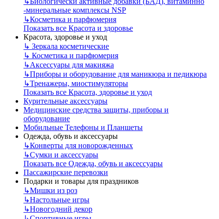
↳
Биологически активные добавки (БАД), витаминно
-минеральные комплексы NSP
↳
Косметика и парфюмерия
Показать все Красота и здоровье
Красота, здоровье и уход
↳
Зеркала косметические
↳
Косметика и парфюмерия
↳
Аксессуары для макияжа
↳
Приборы и оборудование для маникюра и педикюра
↳
Тренажеры, миостимуляторы
Показать все Красота, здоровье и уход
Курительные аксессуары
Медицинские средства защиты, приборы и
оборудование
Мобильные Телефоны и Планшеты
Одежда, обувь и аксессуары
↳
Конверты для новорожденных
↳
Сумки и аксессуары
Показать все Одежда, обувь и аксессуары
Пассажирские перевозки
Подарки и товары для праздников
↳
Мишки из роз
↳
Настольные игры
↳
Новогодний декор
↳
Спортивные игры