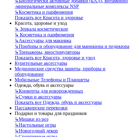
↳
Биологически активные добавки (БАД), витаминно
-минеральные комплексы NSP
↳
Косметика и парфюмерия
Показать все Красота и здоровье
Красота, здоровье и уход
↳
Зеркала косметические
↳
Косметика и парфюмерия
↳
Аксессуары для макияжа
↳
Приборы и оборудование для маникюра и педикюра
↳
Тренажеры, миостимуляторы
Показать все Красота, здоровье и уход
Курительные аксессуары
Медицинские средства защиты, приборы и
оборудование
Мобильные Телефоны и Планшеты
Одежда, обувь и аксессуары
↳
Конверты для новорожденных
↳
Сумки и аксессуары
Показать все Одежда, обувь и аксессуары
Пассажирские перевозки
Подарки и товары для праздников
↳
Мишки из роз
↳
Настольные игры
↳
Новогодний декор
↳
Спортивные игры