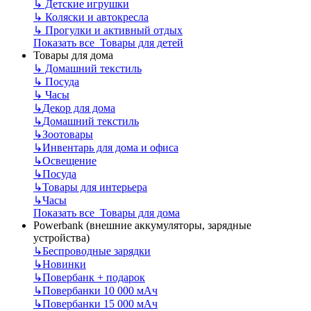
↳
Детские игрушки
↳
Коляски и автокресла
↳
Прогулки и активный отдых
Показать все Товары для детей
Товары для дома
↳
Домашний текстиль
↳
Посуда
↳
Часы
↳
Декор для дома
↳
Домашний текстиль
↳
Зоотовары
↳
Инвентарь для дома и офиса
↳
Освещение
↳
Посуда
↳
Товары для интерьера
↳
Часы
Показать все Товары для дома
Powerbank (внешние аккумуляторы, зарядные
устройства)
↳
Беспроводные зарядки
↳
Новинки
↳
Повербанк + подарок
↳
Повербанки 10 000 мАч
↳
Повербанки 15 000 мАч