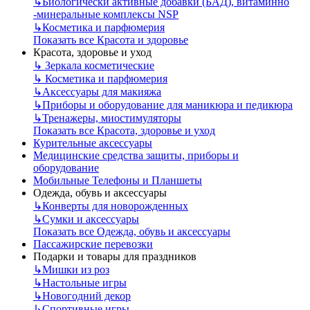
↳
Биологически активные добавки (БАД), витаминно
-минеральные комплексы NSP
↳
Косметика и парфюмерия
Показать все Красота и здоровье
Красота, здоровье и уход
↳
Зеркала косметические
↳
Косметика и парфюмерия
↳
Аксессуары для макияжа
↳
Приборы и оборудование для маникюра и педикюра
↳
Тренажеры, миостимуляторы
Показать все Красота, здоровье и уход
Курительные аксессуары
Медицинские средства защиты, приборы и
оборудование
Мобильные Телефоны и Планшеты
Одежда, обувь и аксессуары
↳
Конверты для новорожденных
↳
Сумки и аксессуары
Показать все Одежда, обувь и аксессуары
Пассажирские перевозки
Подарки и товары для праздников
↳
Мишки из роз
↳
Настольные игры
↳
Новогодний декор
↳
Спортивные игры