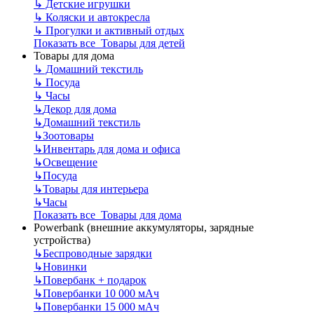
↳
Детские игрушки
↳
Коляски и автокресла
↳
Прогулки и активный отдых
Показать все Товары для детей
Товары для дома
↳
Домашний текстиль
↳
Посуда
↳
Часы
↳
Декор для дома
↳
Домашний текстиль
↳
Зоотовары
↳
Инвентарь для дома и офиса
↳
Освещение
↳
Посуда
↳
Товары для интерьера
↳
Часы
Показать все Товары для дома
Powerbank (внешние аккумуляторы, зарядные
устройства)
↳
Беспроводные зарядки
↳
Новинки
↳
Повербанк + подарок
↳
Повербанки 10 000 мАч
↳
Повербанки 15 000 мАч