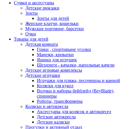
Сумки и аксессуары
Детские рюкзаки
Зонты
Зонты для детей
Женские клатчи, кошельки
Мужские портмоне, барсетки
Очки
Товары для детей
Детская комната
Горки , спортивыне уголки
Манежи, кроватки
Ящики для игрушек
Шезлонги - качалки, напольные качели
Детские игровые комплексы
Детские игрушки
Игрушки для пляжа, песочницы и ванной
Коляски для кукол
Волчки и наборы бейблейд (BeyBlade),
спиннеры
Роботы, трансформеры
Коляски и автокресла
Аксессуары для колясок и автокресел
Детские автокресла
Детские каляски
Прогулки и активный отдых