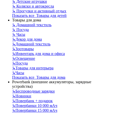
↳
Детские игрушки
↳
Коляски и автокресла
↳
Прогулки и активный отдых
Показать все Товары для детей
Товары для дома
↳
Домашний текстиль
↳
Посуда
↳
Часы
↳
Декор для дома
↳
Домашний текстиль
↳
Зоотовары
↳
Инвентарь для дома и офиса
↳
Освещение
↳
Посуда
↳
Товары для интерьера
↳
Часы
Показать все Товары для дома
Powerbank (внешние аккумуляторы, зарядные
устройства)
↳
Беспроводные зарядки
↳
Новинки
↳
Повербанк + подарок
↳
Повербанки 10 000 мАч
↳
Повербанки 15 000 мАч