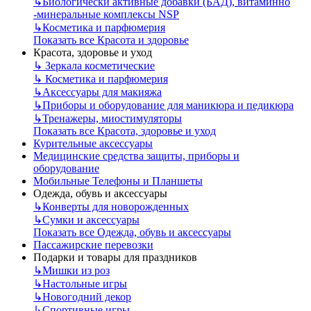
↳
Биологически активные добавки (БАД), витаминно
-минеральные комплексы NSP
↳
Косметика и парфюмерия
Показать все Красота и здоровье
Красота, здоровье и уход
↳
Зеркала косметические
↳
Косметика и парфюмерия
↳
Аксессуары для макияжа
↳
Приборы и оборудование для маникюра и педикюра
↳
Тренажеры, миостимуляторы
Показать все Красота, здоровье и уход
Курительные аксессуары
Медицинские средства защиты, приборы и
оборудование
Мобильные Телефоны и Планшеты
Одежда, обувь и аксессуары
↳
Конверты для новорожденных
↳
Сумки и аксессуары
Показать все Одежда, обувь и аксессуары
Пассажирские перевозки
Подарки и товары для праздников
↳
Мишки из роз
↳
Настольные игры
↳
Новогодний декор
↳
Спортивные игры