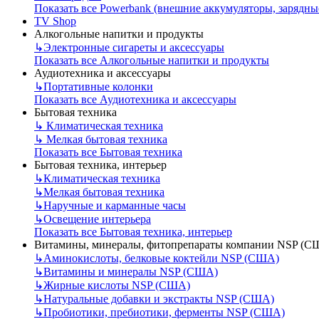
Показать все Powerbank (внешние аккумуляторы, зарядны
TV Shop
Алкогольные напитки и продукты
↳
Электронные сигареты и аксессуары
Показать все Алкогольные напитки и продукты
Аудиотехника и аксессуары
↳
Портативные колонки
Показать все Аудиотехника и аксессуары
Бытовая техника
↳
Климатическая техника
↳
Мелкая бытовая техника
Показать все Бытовая техника
Бытовая техника, интерьер
↳
Климатическая техника
↳
Мелкая бытовая техника
↳
Наручные и карманные часы
↳
Освещение интерьера
Показать все Бытовая техника, интерьер
Витамины, минералы, фитопрепараты компании NSP (С
↳
Аминокислоты, белковые коктейли NSP (США)
↳
Витамины и минералы NSP (США)
↳
Жирные кислоты NSP (США)
↳
Натуральные добавки и экстракты NSP (США)
↳
Пробиотики, пребиотики, ферменты NSP (США)