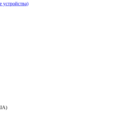
е устройства)
ША)