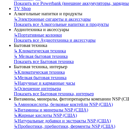
Показать все Powerbank (внешние аккумуляторы, зарядны
TV Shop
Алкогольные напитки и продукты
↳
Электронные сигареты и аксессуары
Показать все Алкогольные напитки и продукты
Аудиотехника и аксессуары
↳
Портативные колонки
Показать все Аудиотехника и аксессуары
Бытовая техника
↳
Климатическая техника
↳
Мелкая бытовая техника
Показать все Бытовая техника
Бытовая техника, интерьер
↳
Климатическая техника
↳
Мелкая бытовая техника
↳
Наручные и карманные часы
↳
Освещение интерьера
Показать все Бытовая техника, интерьер
Витамины, минералы, фитопрепараты компании NSP (С
↳
Аминокислоты, белковые коктейли NSP (США)
↳
Витамины и минералы NSP (США)
↳
Жирные кислоты NSP (США)
↳
Натуральные добавки и экстракты NSP (США)
↳
Пробиотики, пребиотики, ферменты NSP (США)