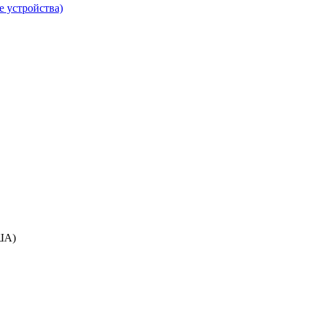
е устройства)
ША)