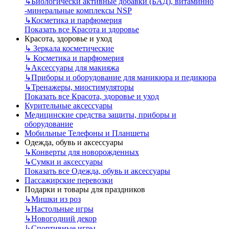
↳
Биологически активные добавки (БАД), витаминно
-минеральные комплексы NSP
↳
Косметика и парфюмерия
Показать все Красота и здоровье
Красота, здоровье и уход
↳
Зеркала косметические
↳
Косметика и парфюмерия
↳
Аксессуары для макияжа
↳
Приборы и оборудование для маникюра и педикюра
↳
Тренажеры, миостимуляторы
Показать все Красота, здоровье и уход
Курительные аксессуары
Медицинские средства защиты, приборы и
оборудование
Мобильные Телефоны и Планшеты
Одежда, обувь и аксессуары
↳
Конверты для новорожденных
↳
Сумки и аксессуары
Показать все Одежда, обувь и аксессуары
Пассажирские перевозки
Подарки и товары для праздников
↳
Мишки из роз
↳
Настольные игры
↳
Новогодний декор
↳
Спортивные игры