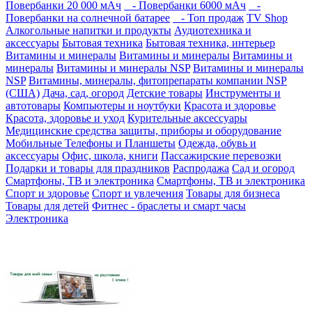
Повербанки 20 000 мАч
- Повербанки 6000 мАч
-
Повербанки на солнечной батарее
- Топ продаж
TV Shop
Алкогольные напитки и продукты
Аудиотехника и
аксессуары
Бытовая техника
Бытовая техника, интерьер
Витамины и минералы
Витамины и минералы
Витамины и
минералы
Витамины и минералы NSP
Витамины и минералы
NSP
Витамины, минералы, фитопрепараты компании NSP
(США)
Дача, сад, огород
Детские товары
Инструменты и
автотовары
Компьютеры и ноутбуки
Красота и здоровье
Красота, здоровье и уход
Курительные аксессуары
Медицинские средства защиты, приборы и оборудование
Мобильные Телефоны и Планшеты
Одежда, обувь и
аксессуары
Офис, школа, книги
Пассажирские перевозки
Подарки и товары для праздников
Распродажа
Сад и огород
Смартфоны, ТВ и электроника
Смартфоны, ТВ и электроника
Спорт и здоровье
Спорт и увлечения
Товары для бизнеса
Товары для детей
Фитнес - браслеты и смарт часы
Электроника