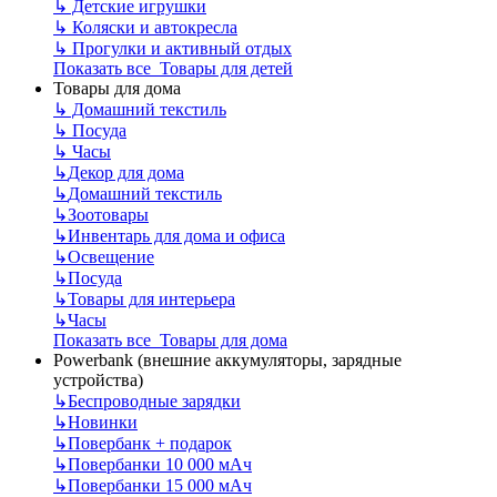
↳
Детские игрушки
↳
Коляски и автокресла
↳
Прогулки и активный отдых
Показать все Товары для детей
Товары для дома
↳
Домашний текстиль
↳
Посуда
↳
Часы
↳
Декор для дома
↳
Домашний текстиль
↳
Зоотовары
↳
Инвентарь для дома и офиса
↳
Освещение
↳
Посуда
↳
Товары для интерьера
↳
Часы
Показать все Товары для дома
Powerbank (внешние аккумуляторы, зарядные
устройства)
↳
Беспроводные зарядки
↳
Новинки
↳
Повербанк + подарок
↳
Повербанки 10 000 мАч
↳
Повербанки 15 000 мАч