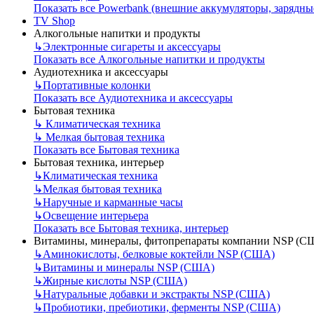
Показать все Powerbank (внешние аккумуляторы, зарядны
TV Shop
Алкогольные напитки и продукты
↳
Электронные сигареты и аксессуары
Показать все Алкогольные напитки и продукты
Аудиотехника и аксессуары
↳
Портативные колонки
Показать все Аудиотехника и аксессуары
Бытовая техника
↳
Климатическая техника
↳
Мелкая бытовая техника
Показать все Бытовая техника
Бытовая техника, интерьер
↳
Климатическая техника
↳
Мелкая бытовая техника
↳
Наручные и карманные часы
↳
Освещение интерьера
Показать все Бытовая техника, интерьер
Витамины, минералы, фитопрепараты компании NSP (С
↳
Аминокислоты, белковые коктейли NSP (США)
↳
Витамины и минералы NSP (США)
↳
Жирные кислоты NSP (США)
↳
Натуральные добавки и экстракты NSP (США)
↳
Пробиотики, пребиотики, ферменты NSP (США)