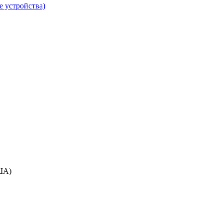
е устройства)
ША)